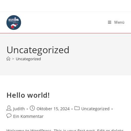
Zum
Inhalt
springen
Menü
Uncategorized
>
Uncategorized
Hello world!
Beitrags-
Beitrag
Beitrags-
Judith
Oktober 15, 2024
Uncategorized
Autor:
veröffentlicht:
Kategorie:
Beitrags-
Ein Kommentar
Kommentare:
Welcome to WordPress. This is your first post. Edit or delete